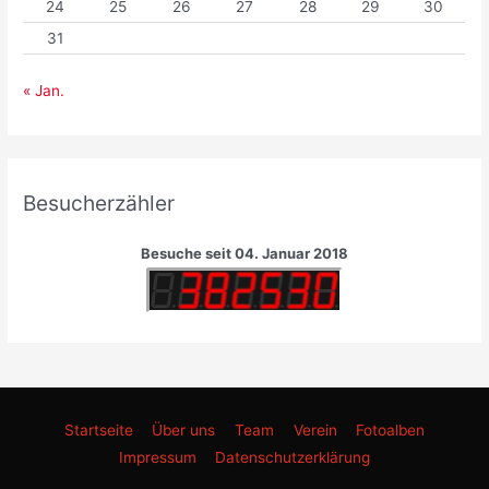
24
25
26
27
28
29
30
31
« Jan.
Besucherzähler
Besuche seit 04. Januar 2018
Startseite
Über uns
Team
Verein
Fotoalben
Impressum
Datenschutzerklärung