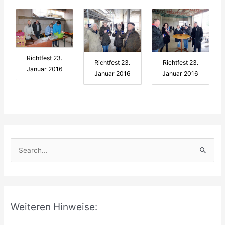
Richtfest 23.
Richtfest 23.
Richtfest 23.
Januar 2016
Januar 2016
Januar 2016
S
u
c
h
e
Weiteren Hinweise:
n