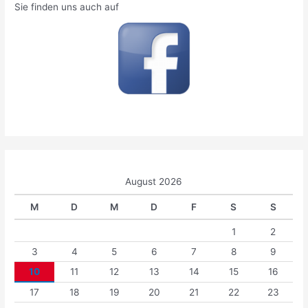
n
Sie finden uns auch auf
a
c
h
:
August 2026
M
D
M
D
F
S
S
1
2
3
4
5
6
7
8
9
10
11
12
13
14
15
16
17
18
19
20
21
22
23