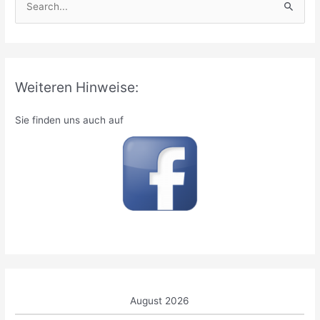
u
c
h
e
Weiteren Hinweise:
n
n
Sie finden uns auch auf
a
c
h
:
August 2026