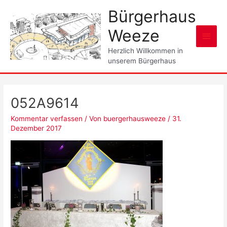
Zum
Bürgerhaus
Inhalt
springen
Weeze
Haup
Herzlich Willkommen in
unserem Bürgerhaus
052A9614
Kommentar verfassen
/ Von
buergerhausweeze
/
31.
Dezember 2017