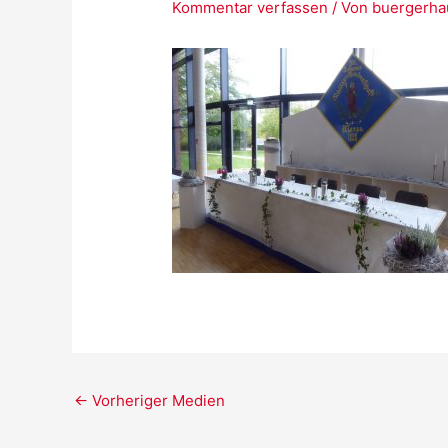
Kommentar verfassen
/ Von
buergerh
Post
←
Vorheriger Medien
navigation