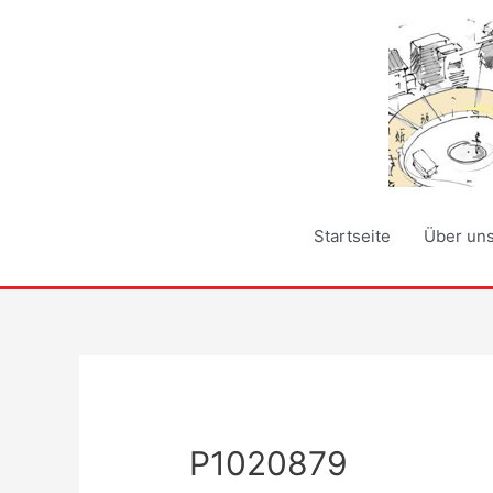
Zum
Inhalt
springen
Startseite
Über un
P1020879