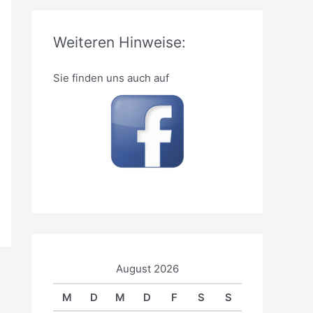
h
e
Weiteren Hinweise:
n
n
Sie finden uns auch auf
a
c
h
:
August 2026
M
D
M
D
F
S
S