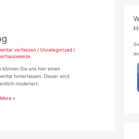
h
e
W
n
H
n
og
a
Si
c
entar verfassen
/
Uncategorized
/
au
gerhausweeze
h
:
 können Sie uns hier einen
ntar hinterlassen. Dieser wird
ntlich moderiert.
 More »