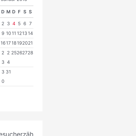
D
M
D
F
S
S
2
3
4
5
6
7
9
10
11
12
13
14
16
17
18
19
20
21
2
2
2
25
26
27
28
3
4
9
3
31
0
esucherzäh