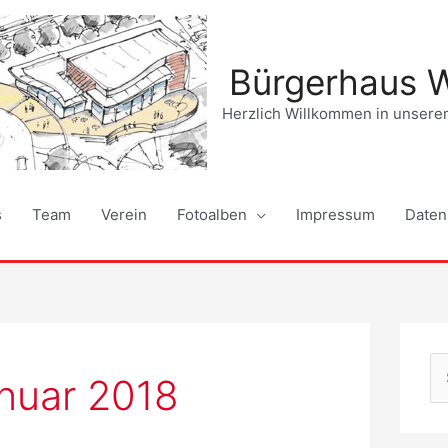
Bürgerhaus 
Herzlich Willkommen in unser
s
Team
Verein
Fotoalben
Impressum
Daten
S
anuar 2018
u
c